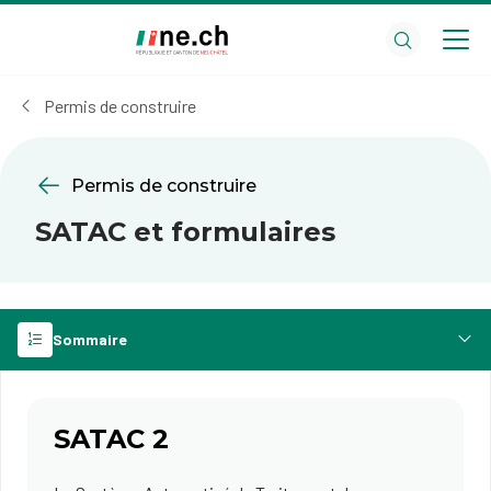
Aller
Aller
au
aux
contenu
réglages
principal
des
Permis de construire
cookies
Permis de construire
SATAC et formulaires
Sommaire
SATAC 2