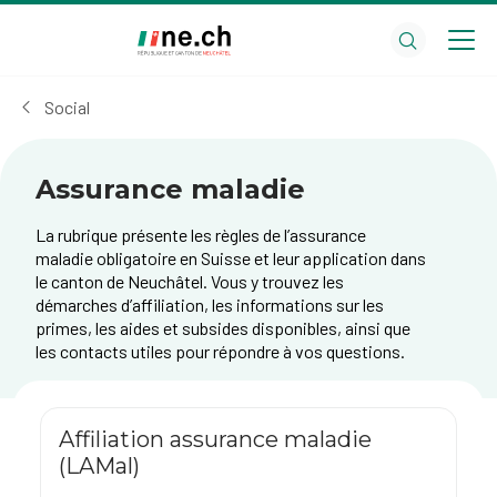
Aller
Aller
au
aux
contenu
réglages
principal
des
Social
cookies
Assurance maladie
La rubrique présente les règles de l’assurance
maladie obligatoire en Suisse et leur application dans
le canton de Neuchâtel. Vous y trouvez les
démarches d’affiliation, les informations sur les
primes, les aides et subsides disponibles, ainsi que
les contacts utiles pour répondre à vos questions.
Affiliation assurance maladie
(LAMal)