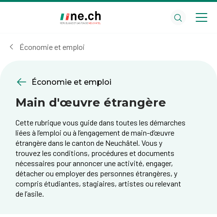
Aller
Aller
au
aux
contenu
réglages
principal
des
Économie et emploi
cookies
Économie et emploi
Main d'œuvre étrangère
Cette rubrique vous guide dans toutes les démarches
liées à l’emploi ou à l’engagement de main-d’œuvre
étrangère dans le canton de Neuchâtel. Vous y
trouvez les conditions, procédures et documents
nécessaires pour annoncer une activité, engager,
détacher ou employer des personnes étrangères, y
compris étudiantes, stagiaires, artistes ou relevant
de l’asile.