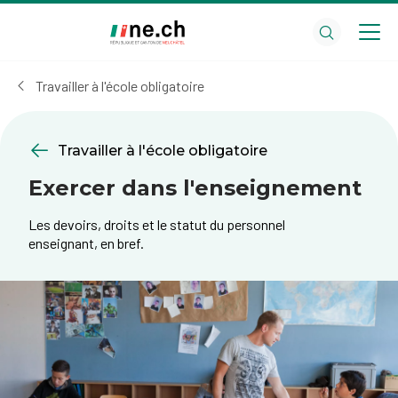
Aller
Aller
au
aux
contenu
réglages
principal
des
Travailler à l'école obligatoire
cookies
Travailler à l'école obligatoire
Exercer dans l'enseignement
Les devoirs, droits et le statut du personnel
enseignant, en bref.