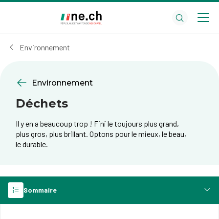
Aller
Aller
au
aux
contenu
réglages
principal
des
Environnement
cookies
Environnement
Déchets
Il y en a beaucoup trop ! Fini le toujours plus grand,
plus gros, plus brillant. Optons pour le mieux, le beau,
le durable.
Sommaire