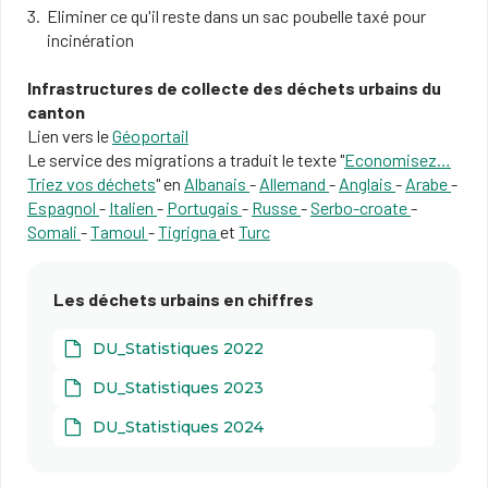
Eliminer ce qu'il reste dans un sac poubelle taxé pour
incinération
Infrastructures de collecte des déchets urbains du
canton
Lien vers le
Géoportail
Le service des migrations a traduit le texte "
Econ
omise
z…
T
riez vos déchets
" en
Albanais
-
Allemand
-
Anglais
-
Arabe
-
Espagnol
-
Italien
-
Portugais
-
Russe
-
Serbo-croate
-
Somali
-
Tamoul
-
Tigrigna
et
Turc
Les déchets urbains en chiffres
DU_Statistiques 2022
DU_Statistiques 2023
DU_Statistiques 2024