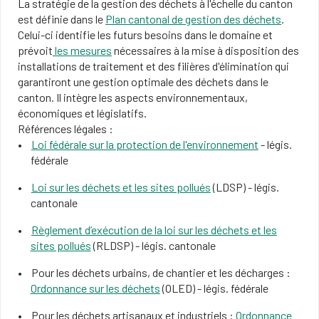
La stratégie de la gestion des déchets à l'échelle du canton
est définie dans le
Plan cantona
l de gestion des déchets
.
Celui-ci identifie les futurs besoins dans le domaine et
prévoit
les mesures
nécessaires à la mise à disposition des
installations de traitement et des filières d'élimination qui
garantiront une gestion optimale des déchets dans le
canton. Il intègre les aspects environnementaux,
économiques et législatifs.
Références légales :
Loi fédérale sur la protection de l'environnement
- légis.
fédérale
Loi sur les déchets et les sites pollués
(LDSP) - légis.
cantonale
Règlement d’exécution de la loi sur les déchets et les
sites pollués
(RLDSP) - légis. cantonale
Pour les déchets urbains, de chantier et les décharges :
Ordonnance sur les déchets
(OLED) - légis. fédérale
Pour les déchets artisanaux et industriels :
Ordonnance