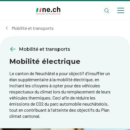
Aller
Aller
au
aux
contenu
réglages
principal
des
Mobilité et transports
cookies
Mobilité et transports
Mobilité électrique
Le canton de Neuchâtel a pour objectif d'insuffler un
élan supplémentaire à la mobilité électrique, en
incitant les citoyens à opter pour des véhicules
respectueux du climat lors du remplacement de leurs
véhicules thermiques. Ceci afin de réduire les
émissions de CO2 du parc automobile neuchâtelois,
tout en contribuant à l'atteinte des objectifs du Plan
climat cantonal.