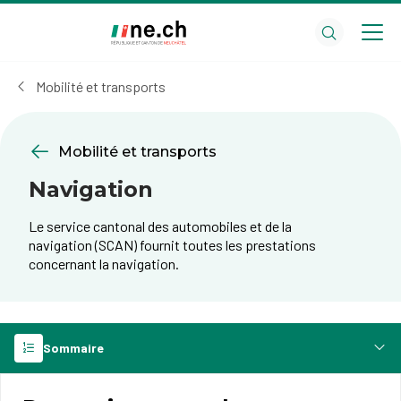
Aller
Aller
au
aux
contenu
réglages
principal
des
Mobilité et transports
cookies
Mobilité et transports
Navigation
Le service cantonal des automobiles et de la
navigation (SCAN) fournit toutes les prestations
concernant la navigation.
Sommaire