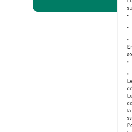
Le
su
En
so
Le
dé
Le
do
la
ss
Po