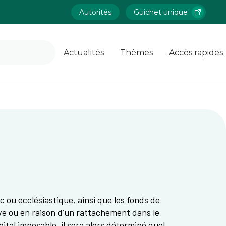
Autorités
Guichet unique
Actualités
Thèmes
Accès rapides
c ou ecclésiastique, ainsi que les fonds de
ve ou en raison d’un rattachement dans le
tal imposable, il sera alors déterminé quel