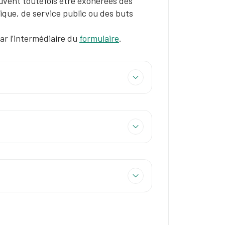
uvent toutefois être exonérées des
lique, de service public ou des buts
r l’intermédiaire du
formulaire
.