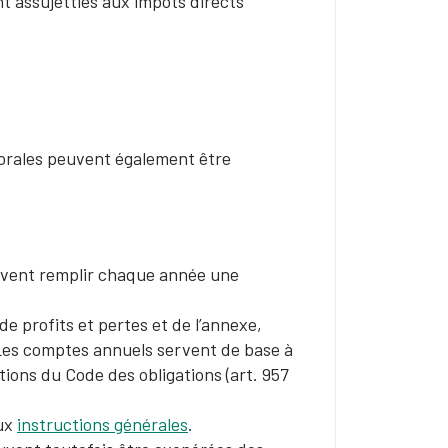
t assujetties aux impôts directs
morales peuvent également être
oivent remplir chaque année une
 profits et pertes et de l’annexe,
 Les comptes annuels servent de base à
itions du Code des obligations (art. 957
aux
instructions générales
.