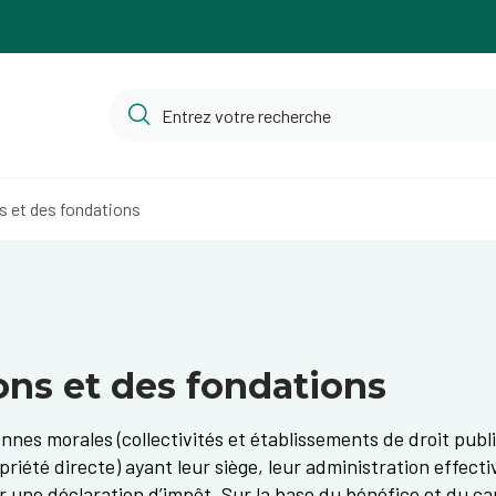
s et des fondations
ons et des fondations
nnes morales (collectivités et établissements de droit publi
été directe) ayant leur siège, leur administration effecti
une déclaration d’impôt. Sur la base du bénéfice et du capi