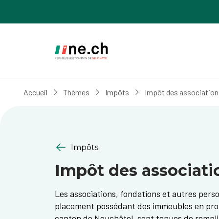
Aller
Aller
au
aux
contenu
réglages
principal
des
cookies
Accueil
Thèmes
Impôts
Impôt des association
Impôts
Impôt des associati
Les associations, fondations et autres perso
placement possédant des immeubles en propri
canton de Neuchâtel, sont tenues de remplir 