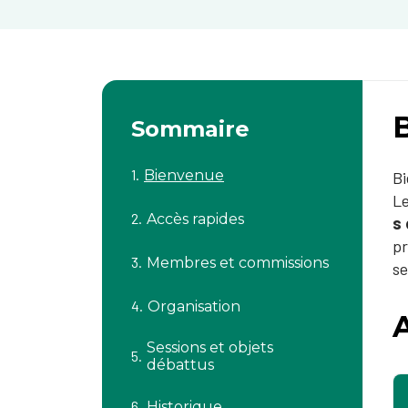
Sommaire
Bienvenue
Bi
Le
Accès rapides
s 
pr
Membres et commissions
se
Organisation
Sessions et objets
débattus
Historique