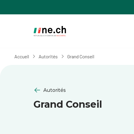
Aller
Aller
au
aux
contenu
réglages
principal
des
cookies
Accueil
Autorités
Grand Conseil
Autorités
Grand Conseil