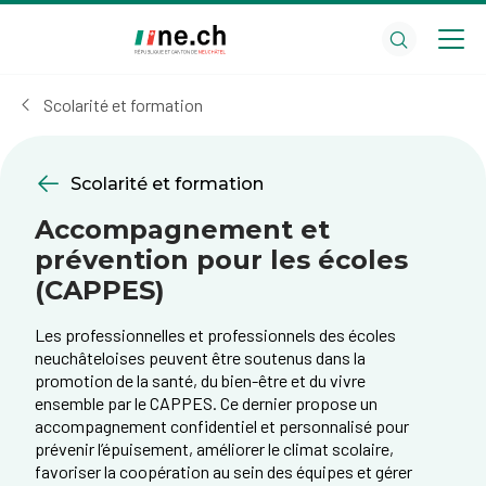
Aller
Aller
au
aux
contenu
réglages
principal
des
Scolarité et formation
cookies
Scolarité et formation
Accompagnement et
prévention pour les écoles
(CAPPES)
Les professionnelles et professionnels des écoles
neuchâteloises peuvent être soutenus dans la
promotion de la santé, du bien-être et du vivre
ensemble par le CAPPES. Ce dernier propose un
accompagnement confidentiel et personnalisé pour
prévenir l’épuisement, améliorer le climat scolaire,
favoriser la coopération au sein des équipes et gérer