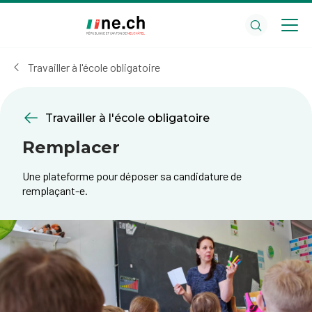
Aller
Aller
au
aux
contenu
réglages
principal
des
Travailler à l'école obligatoire
cookies
Travailler à l'école obligatoire
Remplacer
Une plateforme pour déposer sa candidature de
remplaçant-e.