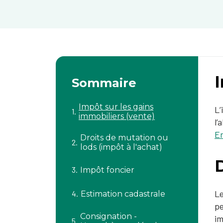
I
Sommaire
Impôt sur les gains
L’
immobiliers (vente)
l’
En
Droits de mutation ou
lods (impôt à l'achat)
D
Impôt foncier
Le
Estimation cadastrale
pe
Consignation -
im