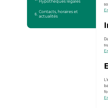
Hypothèques légales
so
En
Contacts, horaires et
actualités
Da
su
En
L’
ba
fo
En