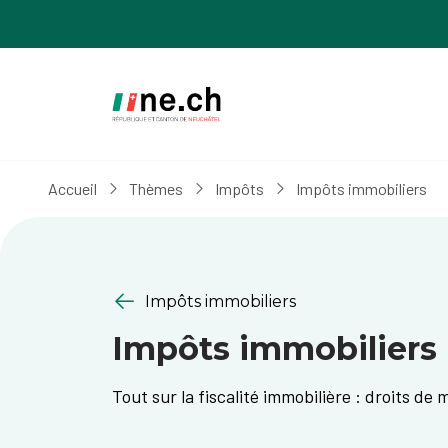
Aller
Aller
au
aux
contenu
réglages
principal
des
cookies
Accueil
Thèmes
Impôts
Impôts immobiliers
Impôts immobiliers
Impôts immobiliers
Tout sur la fiscalité immobilière : droits de