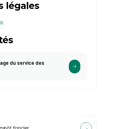
 légales
es
tés
page du service des
mpôt foncier