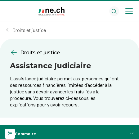
Aller
Aller
au
aux
contenu
réglages
principal
des
Droits et justice
cookies
Droits et justice
Assistance judiciaire
L’assistance judiciaire permet aux personnes qui ont
des ressources financières limitées d’accéder à la
justice sans devoir avancer les frais liés à la
procédure. Vous trouverez ci-dessous les
explications pour y avoir recours.
Sommaire