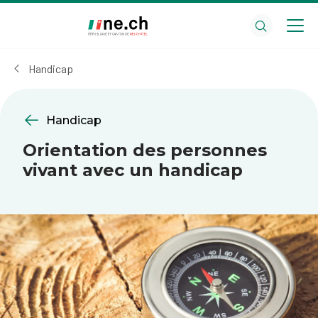
Aller
Aller
au
aux
contenu
réglages
principal
des
Handicap
cookies
Handicap
Orientation des personnes
vivant avec un handicap