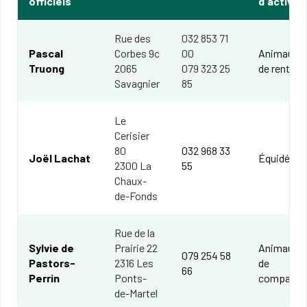
officiels
d'activité
Rue des
032 853 71
Pascal
Corbes 9c
00
Animaux
Truong
2065
079 323 25
de rente
Savagnier
85
Le
Cerisier
80
032 968 33
Joël Lachat
Équidés
2300 La
55
Chaux-
de-Fonds
Rue de la
Sylvie de
Prairie 22
Animaux
079 254 58
Pastors-
2316 Les
de
66
Perrin
Ponts-
compagni
de-Martel