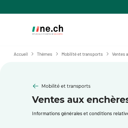
Aller
Aller
au
aux
contenu
réglages
principal
des
cookies
Accueil
Thèmes
Mobilité et transports
Ventes a
Mobilité et transports
Ventes aux enchères
Informations générales et conditions relati