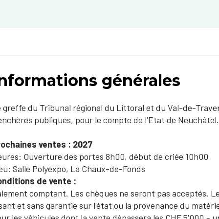
Informations générales
 greffe du Tribunal régional du Littoral et du Val-de-Trave
enchères publiques, pour le compte de l'Etat de Neuchâtel.
rochaines ventes : 2027
ures: ​Ouverture des portes 8h00, début de criée 10h00
eu: Salle Polyexpo, La Chaux-de-Fonds
nditions de vente :​​ ​​
iement comptant. Les chèques ne seront pas acceptés. Le
sant et sans garantie sur l'état ou la provenance du matérie
ur les véhicules dont la vente dépassera les CHF 5'000.-