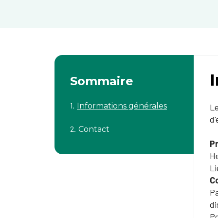
Sommaire
Informations générales
Le
d'
Contact
P
He
Li
Co
Pa
di
Po