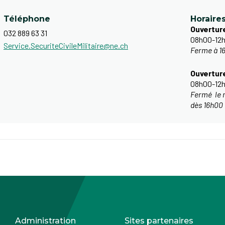
Téléphone
Horaire
Ouverture
032 889 63 31
08h00-12h
Service.SecuriteCivileMilitaire@ne.ch
Ferme à 16
​Ouvertu
08h00-12h
Fermé le m
dès 16h00
Administration
Sites partenaires