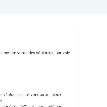
rs met en vente des véhicules, par voie
s véhicules sont vendus au mieux
l.
 un dépôt de 25% sera demandé pour