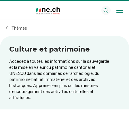
Aller
Aller
au
aux
contenu
réglages
principal
des
Thèmes
cookies
Culture et patrimoine
Accédez à toutes les informations sur la sauvegarde
et la mise en valeur du patrimoine cantonal et
UNESCO dans les domaines de l'archéologie, du
patrimoine bâti et immatériel et des archives
historiques. Apprenez-en plus sur les mesures
d'encouragement des activités culturelles et
artistiques.