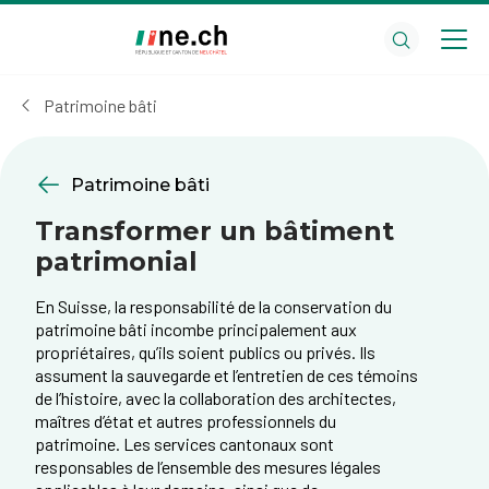
Aller
Aller
au
aux
contenu
réglages
principal
des
Patrimoine bâti
cookies
Patrimoine bâti
Transformer un bâtiment
patrimonial
​En Suisse, la responsabilité de la conservation du
patrimoine bâti incombe principalement aux
propriétaires, qu’ils soient publics ou privés. Ils
assument la sauvegarde et l’entretien de ces témoins
de l’histoire, avec la collaboration des architectes,
maîtres d’état et autres professionnels du
patrimoine. Les services cantonaux sont
responsables de l’ensemble des mesures légales