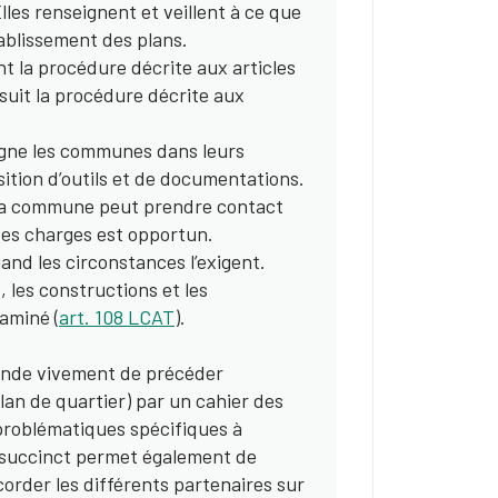
lles renseignent et veillent à ce que
tablissement des plans.
nt la procédure décrite aux articles
 suit la procédure décrite aux
ne les communes dans leurs
sition d’outils et de documentations.
, la commune peut prendre contact
r des charges est opportun.
uand les circonstances l’exigent.
, les constructions et les
xaminé (
art. 108 LCAT
).
de vivement de précéder
 plan de quartier) par un cahier des
s problématiques spécifiques à
 succinct permet également de
corder les différents partenaires sur