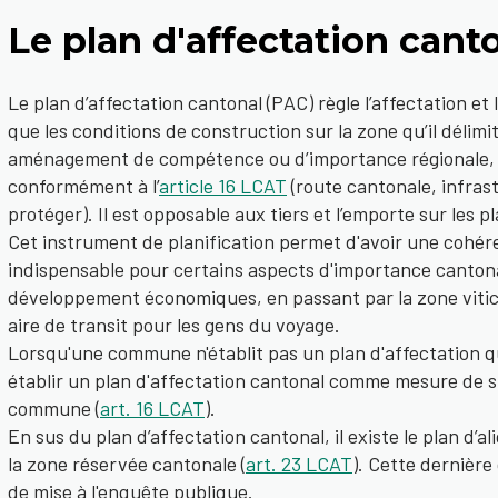
Le plan d'affectation cant
Le plan d’affectation cantonal (PAC) règle l’affectation et l
que les conditions de construction sur la zone qu’il délimit
aménagement de compétence ou d’importance régionale, 
conformément à l’
article 16 LCAT
(route cantonale, infras
protéger). Il est opposable aux tiers et l’emporte sur les p
Cet instrument de planification permet d'avoir une cohéren
indispensable pour certains aspects d'importance cantonal
développement économiques, en passant par la zone vitico
aire de transit pour les gens du voyage.
Lorsqu'une commune n'établit pas un plan d'affectation qui 
établir un plan d'affectation cantonal comme mesure de su
commune (
art. 16 LCAT
).
En sus du plan d’affectation cantonal, il existe le plan d’a
la zone réservée cantonale (
art. 23 LCAT
). Cette dernière
de mise à l'enquête publique.