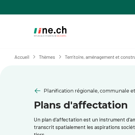
Aller
Aller
au
aux
contenu
réglages
principal
des
cookies
Accueil
Thèmes
Territoire, aménagement et constr
Planification régionale, communale et
Plans d'affectation
Un plan d’affectation est un instrument d’amé
transcrit spatialement les aspirations sociét
tiers.