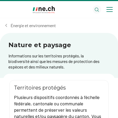
Aller
Aller
au
aux
contenu
réglages
principal
des
Énergie et environnement
cookies
Nature et paysage
Informations sur les territoires protégés, la
biodiversité ainsi que les mesures de protection des
espèces et des milieux naturels.
Territoires protégés
Plusieurs dispositifs coordonnés à l’échelle
fédérale, cantonale ou communale
permettent de préserver les valeurs
naturelles et/ou paysagère du canton. Vous