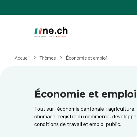
Aller
Aller
au
aux
contenu
réglages
principal
des
cookies
Accueil
Thèmes
Économie et emploi
Économie et emploi
Tout sur l’économie cantonale : agriculture
chômage, registre du commerce, développ
conditions de travail et emploi public.