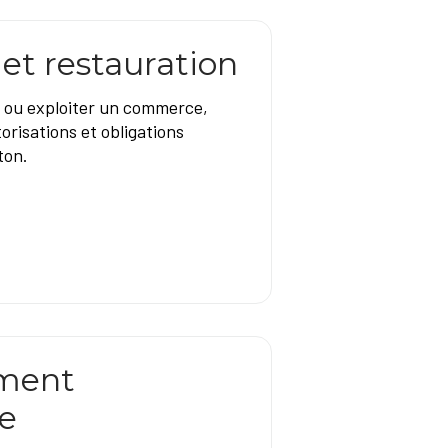
t restauration
r ou exploiter un commerce,
orisations et obligations
ton.
ment
e