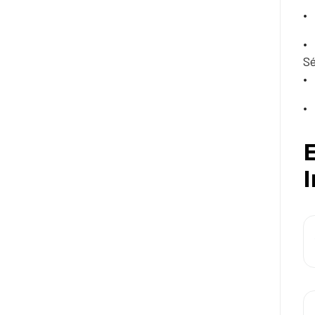
Sé
E
I