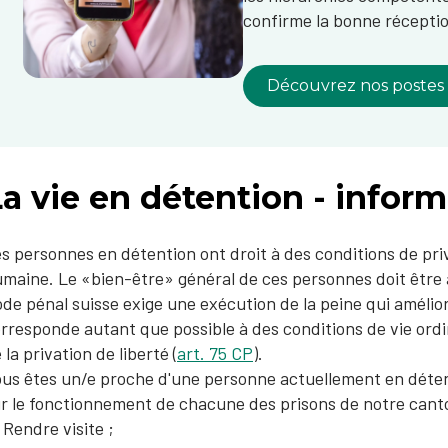
confirme la bonne réceptio
Découvrez nos postes
a vie en détention - inform
es personnes en détention ont droit à des conditions de priv
maine. Le «bien-être» général de ces personnes doit être 
de pénal suisse exige une exécution de la peine qui amélior
rresponde autant que possible à des conditions de vie ordin
 la privation de liberté (
art. 75 CP
).​
us êtes un/e proche d'une personne actuellement en détent
r le fonctionnement de chac​une des prisons de notre can
Rendre visite ;