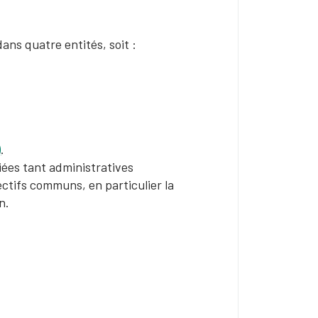
ans quatre entités, soit :
)
.
fiées tant administratives
ectifs communs, en particulier la
on.