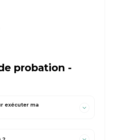
n
de probation -
ur exécuter ma
) ?