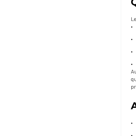
Le
Au
qu
pr
A