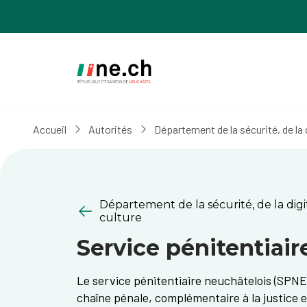
Aller
Aller
au
aux
contenu
réglages
principal
des
cookies
Accueil
Autorités
Département de la sécurité, de la d
Département de la sécurité, de la digit
culture
Service pénitentiair
​​​​​​​​​Le service pénitentiaire neuchâtelois (S
chaîne pénale, complémentaire à la justice et 