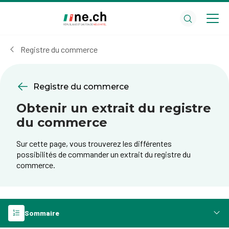
Aller
Aller
au
aux
contenu
réglages
principal
des
Registre du commerce
cookies
Registre du commerce
Obtenir un extrait du registre
du commerce
Sur cette page, vous trouverez les différentes
possibilités de commander un extrait du registre du
commerce.
Sommaire