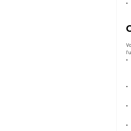
O
Vo
l'