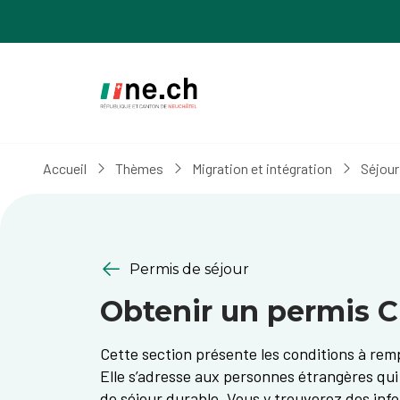
Aller
Aller
au
aux
contenu
réglages
principal
des
cookies
Accueil
Thèmes
Migration et intégration
Séjour
Permis de séjour
Obtenir un permis C
Cette section présente les conditions à remp
Elle s’adresse aux personnes étrangères qui 
de séjour durable. Vous y trouverez des info