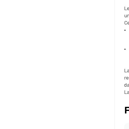
Le
un
Ce
La
re
da
La