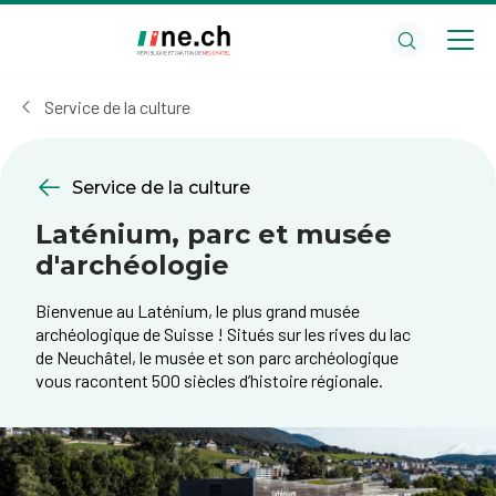
Aller
Aller
au
aux
contenu
réglages
principal
des
Service de la culture
cookies
Service de la culture
Laténium, parc et musée
d'archéologie
Bienvenue au Laténium, le plus grand musée
archéologique de Suisse ! Situés sur les rives du lac
de Neuchâtel, le musée et son parc archéologique
vous racontent 500 siècles d’histoire régionale.