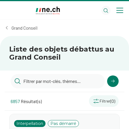
Aller
Aller
au
aux
contenu
réglages
principal
des
Grand Conseil
cookies
Liste des objets débattus au
Grand Conseil
(0)
6857
Résultat(s)
Filtrer
Interpellation
Pas démarré