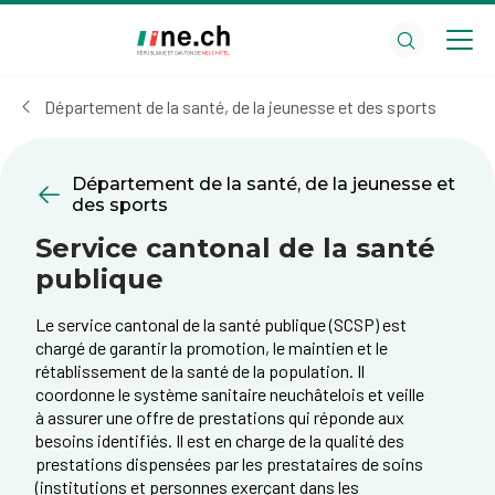
Aller
Aller
au
aux
contenu
réglages
principal
des
Département de la santé, de la jeunesse et des sports
cookies
Département de la santé, de la jeunesse et
des sports
Service cantonal de la santé
publique
Le service cantonal de la santé publique (SCSP) est
chargé de garantir la promotion, le maintien et le
rétablissement de la santé de la population. Il
coordonne le système sanitaire neuchâtelois et veille
à assurer une offre de prestations qui réponde aux
besoins identifiés. Il est en charge de la qualité des
prestations dispensées par les prestataires de soins
(institutions et personnes exerçant dans les