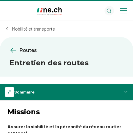
Aller
Aller
au
aux
contenu
réglages
principal
des
Mobilité et transports
cookies
Routes
Entretien des routes
Sommaire
Missions
Assurer la viabilité et la pérennité du réseau routier
cantonal