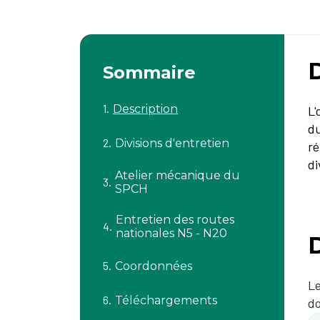
Sommaire
Description
L'
du
Divisions d'entretien
ré
di
Atelier mécanique du
SPCH
Entretien des routes
nationales N5 - N20
D
Coordonnées
Le
Téléchargements
do