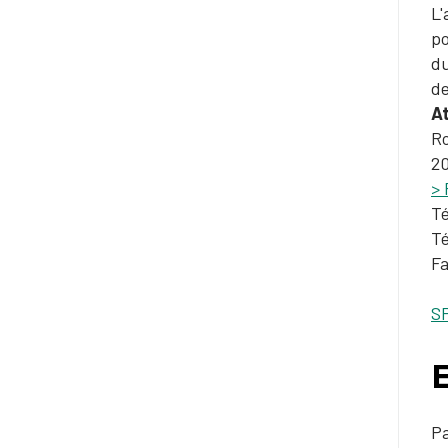
L'
po
du
de
A
Ro
2
> 
Té
Té
Fa
S
E
Pa