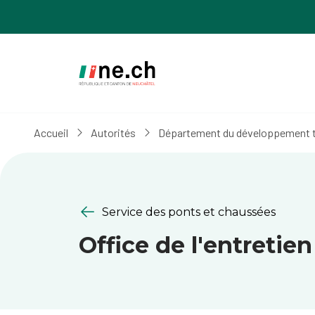
Aller
Aller
au
aux
contenu
réglages
principal
des
cookies
Accueil
Autorités
Département du développement ter
Service des ponts et chaussées
Office de l'entretien