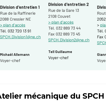
Division d'entretien 2
Division d'entretien 1
​Divi
Rue de la Gare 13
Rue de la Raffinerie
Rout
2108 Couvet
2088 Cressier NE
2052
> plan d'accès
> plan d'accès
>
pla
Tél. 032 889 73 44
Tél. 032 720 13 91
Tél.
Fax 032 889 73 45
SPCH.Division1@ne.ch
Fax 
SPCH.Division2@ne.ch
SPCH
Tell Guillaume
Michaël Allemann
Giann
Voyer-chef
Voyer-chef​
Voye
Atelier mécanique du SPCH