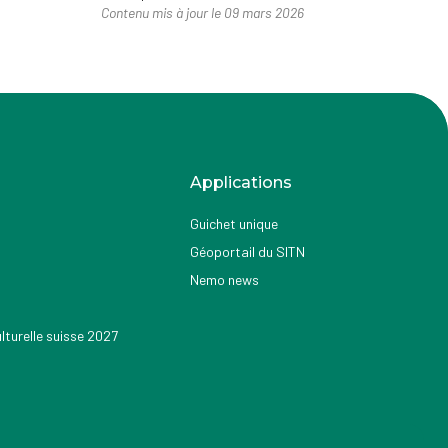
Contenu mis à jour le 09 mars 2026
Applications
Guichet unique
Géoportail du SITN
Nemo news
turelle suisse 2027