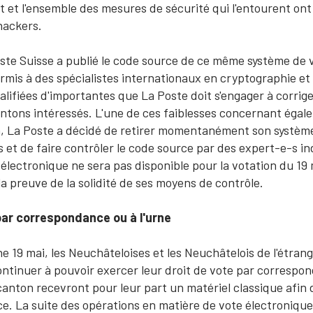
 et l'ensemble des mesures de sécurité qui l'entourent ont 
hackers.
oste Suisse a publié le code source de ce même système de v
ermis à des spécialistes internationaux en cryptographie et
alifiées d'importantes que La Poste doit s'engager à corrig
 cantons intéressés. L'une de ces faiblesses concernant égal
, La Poste a décidé de retirer momentanément son système 
 et de faire contrôler le code source par des expert-e-s 
 électronique ne sera pas disponible pour la votation du 19
la preuve de la solidité de ses moyens de contrôle.
 par correspondance ou à l'urne
e 19 mai, les Neuchâteloises et les Neuchâtelois de l'étran
ontinuer à pouvoir exercer leur droit de vote par correspo
 canton recevront pour leur part un matériel classique afin 
e. La suite des opérations en matière de vote électroniqu