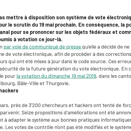
pas mettre à disposition son système de vote électroni
our le scrutin du 19 mai prochain. En conséquence, la p
 canal pour se prononcer sur les objets fédéraux et co
umis à votation ce jour-là.
in
par voie de communiqué de presse
qu'elle a décidé de ne
de vote électronique, afin de procéder à des corrections.
urs qui ont été mises à jour dans le code source. Ces erreur
 sécurité de la future génération du vote électronique. En 
ble pour
la votation du dimanche 19 mai 2019
, dans les canto
ribourg, Bâle-Ville et Thurgovie.
 hackers
 mars, près de 3'200 chercheurs et hackers ont tenté de for
 parvenir. Seize propositions d'améliorations ont été anno
nt à adapter le système aux bonnes pratiques informatique
. Les votes de contrôle n'ont pas été modifiés et le système