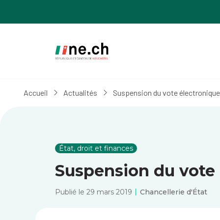
Aller
Aller
au
aux
contenu
réglages
principal
des
cookies
Accueil
Actualités
Suspension du vote électronique 
État, droit et finances
Suspension du vote 
Publié le 29 mars 2019
Chancellerie d'État