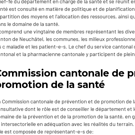
ef-fe du département en charge de la santé et se réunit en
nté est consulté en matière de politique et de planificatio
partition des moyens et l'allocation des ressources, ainsi qu
ns le domaine de la santé.
 comprend une vingtaine de membres représentant les divers
nton de Neuchâtel, les communes, les milieux professionnels
s c maladie et les patient-e-s. Le chef du service cantonal
ntonal et la pharmacienne cantonale y participent de plein 
Commission cantonale de p
promotion de la santé
 Commission cantonale de prévention et de promotion de l
nsultative dont le rôle est de conseiller le département et 
maine de la prévention et de la promotion de la santé, en g
 intersectorielle en adéquation avec les réalités du terrain
le est composée de représentant-e-s de: