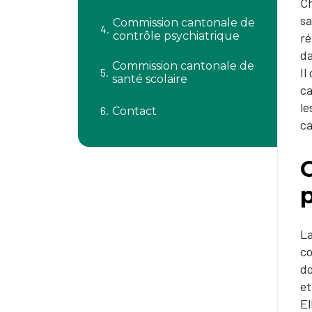
Ch
sa
Commission cantonale de
contrôle psychiatrique
ré
da
Commission cantonale de
Il
santé scolaire
ca
le
Contact
ca
La
co
do
et
El