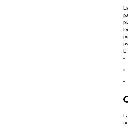
La
pa
pl
le
ps
ps
El
La
no