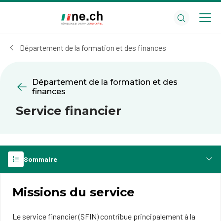
Aller
Aller
au
aux
contenu
réglages
principal
des
Département de la formation et des finances
cookies
Département de la formation et des
finances
Service financier
Sommaire
Missions du service
Le service financier (SFIN) contribue principalement à la