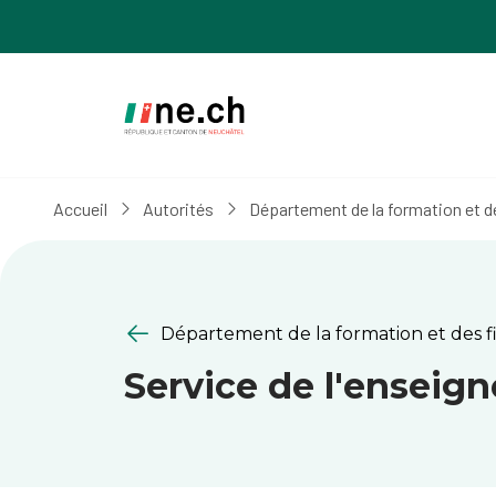
Aller
Aller
au
aux
contenu
réglages
principal
des
cookies
Accueil
Autorités
Département de la formation et d
Département de la formation et des f
Service de l'enseig