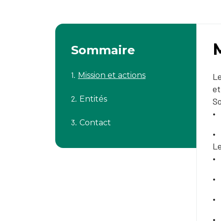
M
Sommaire
Mission et actions
Le
et
Entités
So
Contact
Le