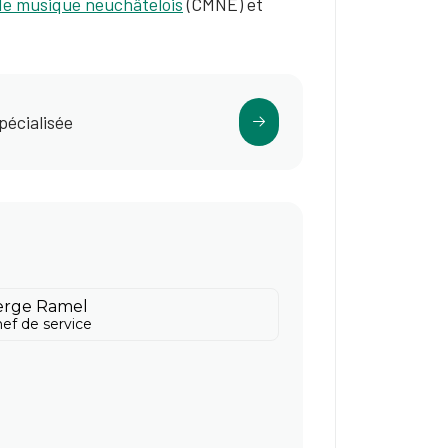
de musique neuchâtelois
(CMNE) et
spécialisée
erge Ramel
ef de service