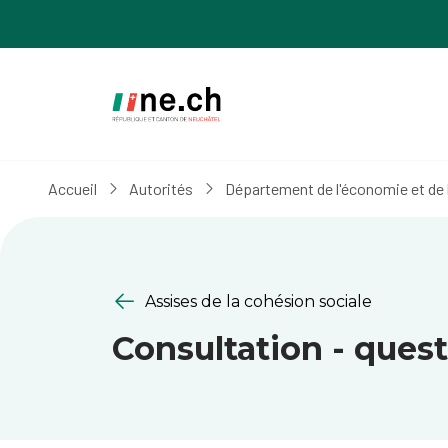
Aller
Aller
au
aux
contenu
réglages
principal
des
cookies
Accueil
Autorités
Département de l'économie et de 
Assises de la cohésion sociale
Consultation - ques