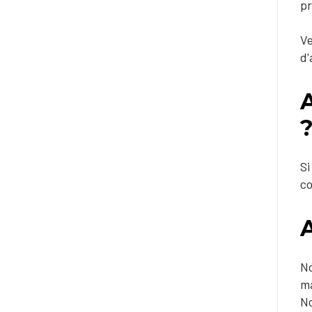
pr
Ve
d'
Si
c
A
No
ma
N