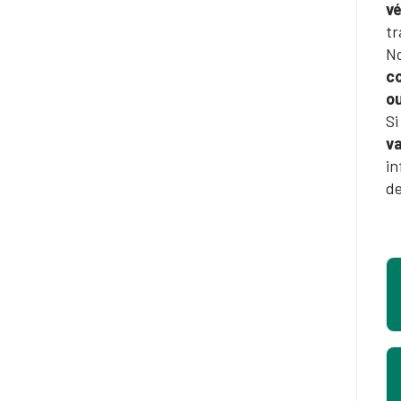
vé
tr
No
c
ou
Si
v
in
de