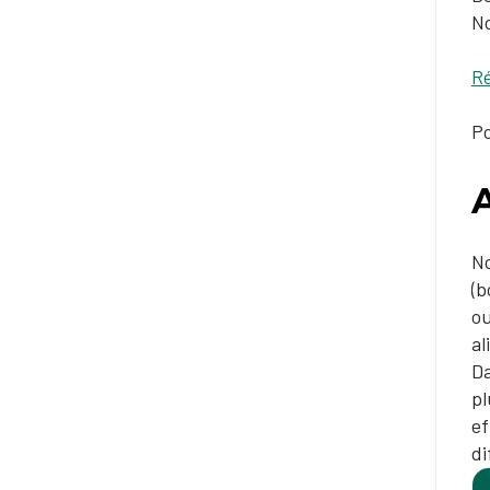
No
​​
P
No
(b
o
al
Da
pl
ef
di