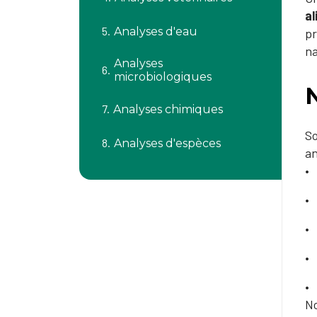
al
Analyses d'eau
pr
na
Analyses
microbiologiques
N
Analyses chimiques
So
Analyses d'espèces
an
No