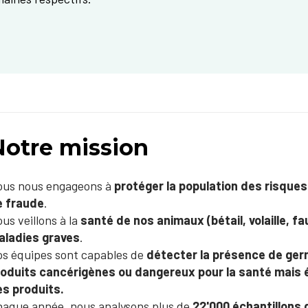
Notre mission
ous nous engageons à
protéger la population des risques
e fraude
.
us veillons à la
santé de nos animaux (bétail, volaille, 
aladies graves
.
s équipes sont capables de
détecter la présence de ger
oduits cancérigènes ou dangereux pour la santé mais ég
s produits.
aque année, nous analysons plus de
22'000 échantillons 