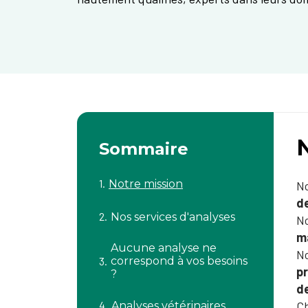
Sommaire
Notre mission
N
d
Nos services d'analyses
No
m
Aucune analyse ne
No
correspond à vos besoins
pr
?
de
Ch
Analyses vétérinaires