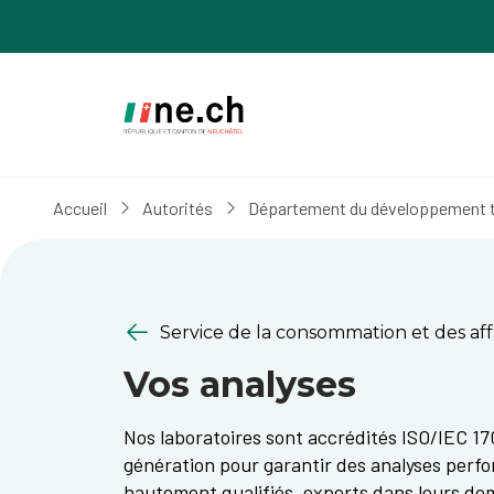
Aller
Aller
au
aux
contenu
réglages
principal
des
cookies
Accueil
Autorités
Département du développement ter
Service de la consommation et des affa
Vos analyses
Nos laboratoires sont accrédités ISO/IEC 17
génération pour garantir des analyses perfo
hautement qualifiés, experts dans leurs do