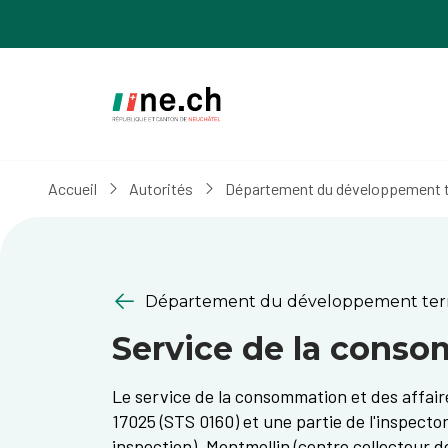
Aller
Aller
au
aux
contenu
réglages
principal
des
cookies
Accueil
Autorités
Département du développement ter
Département du développement territ
Service de la consom
Le service de la consommation et des affaire
17025 (STS 0160) et une partie de l'inspecto
inspection), Montmollin (centre collecteur d