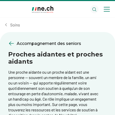
Aller
Aller
au
aux
contenu
réglages
principal
des
Soins
cookies
Accompagnement des seniors
Proches aidantes et proches
aidants
Une proche aidante ou un proche aidant est une
personne — souvent un membre de la famille, un ami
ou un voisin — qui apporte régulièrement voire
quotidiennement son soutien à quelqu’un de son
entourage en perte d’autonomie, malade, vivant avec
un handicap ou âgé. Ce rôle implique un engagement
plus ou moins important. Sur cette page, vous
trouverez les ressources et les services de soutien à