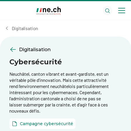
Aller
Aller
au
aux
contenu
réglages
principal
des
Digitalisation
cookies
Digitalisation
Cybersécurité
Neuchâtel, ​canton vibrant et avant-gardiste, est un
véritable pôle d’innovation. Mais cette attractivité
rend l’environnement neuchâtelois particulièrement
intéressant pour les cybermenaces. Cependant,
l’administration cantonale a choisi de ne pas se
laisser submerger par la crainte, et d’agir face à ces
nouveaux défis.
Campagne cybersécurité