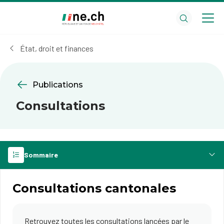
Aller
Aller
au
aux
contenu
réglages
principal
des
État, droit et finances
cookies
Publications
Consultations
Sommaire
​Consultations cantonales
Retrouvez toutes les consultations lancées par le