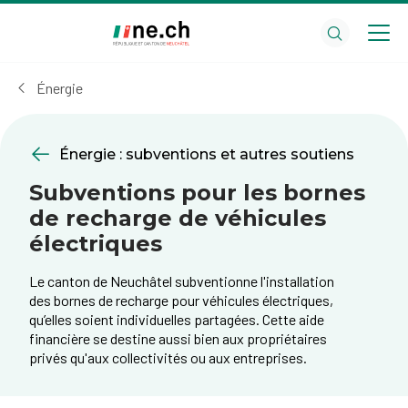
Aller
Aller
au
aux
contenu
réglages
principal
des
Énergie
cookies
Énergie : subventions et autres soutiens
Subventions pour les bornes
de recharge de véhicules
électriques
Le canton de Neuchâtel subventionne l'installation
des bornes de recharge pour véhicules électriques,
qu’elles soient individuelles partagées. Cette aide
financière se destine aussi bien aux propriétaires
privés qu'aux collectivités ou aux entreprises.