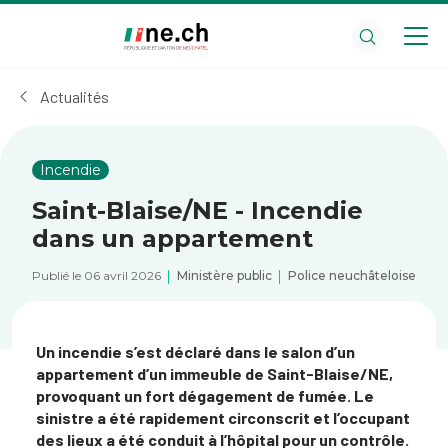
Aller
Aller
au
aux
contenu
réglages
principal
des
Actualités
cookies
Incendie
Saint-Blaise/NE - Incendie
dans un appartement
Publié le 06 avril 2026
Ministère public
Police neuchâteloise
Un incendie s’est déclaré dans le salon d’un
appartement d’un immeuble de Saint-Blaise/NE,
provoquant un fort dégagement de fumée. Le
sinistre a été rapidement circonscrit et l’occupant
des lieux a été conduit à l’hôpital pour un contrôle.