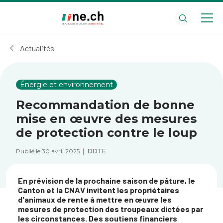
Aller
Aller
au
aux
contenu
réglages
principal
des
Actualités
cookies
Énergie et environnement
Recommandation de bonne
mise en œuvre des mesures
de protection contre le loup
Publié le 30 avril 2025
DDTE
En prévision de la prochaine saison de pâture, le
Canton et la CNAV invitent les propriétaires
d'animaux de rente à mettre en œuvre les
mesures de protection des troupeaux dictées par
les circonstances. Des soutiens financiers