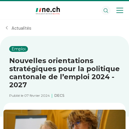
Aller
Aller
au
aux
contenu
réglages
principal
des
Actualités
cookies
Emploi
Nouvelles orientations
stratégiques pour la politique
cantonale de l’emploi 2024 -
2027
Publié le 07 février 2024
DECS