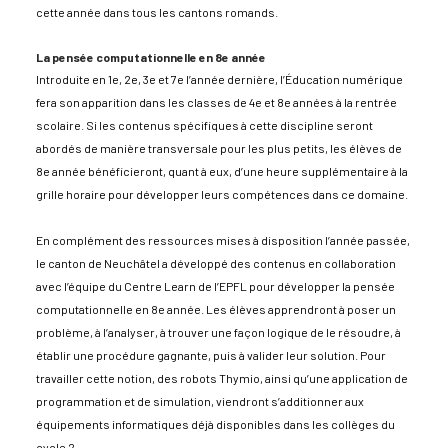
cette année dans tous les cantons romands.
La pensée computationnelle en 8e année
Introduite en 1e, 2e, 3e et 7e l’année dernière, l’Éducation numérique
fera son apparition dans les classes de 4e et 8e années à la rentrée
scolaire. Si les contenus spécifiques à cette discipline seront
abordés de manière transversale pour les plus petits, les élèves de
8e année bénéficieront, quant à eux, d’une heure supplémentaire à la
grille horaire pour développer leurs compétences dans ce domaine.
En complément des ressources mises à disposition l’année passée,
le canton de Neuchâtel a développé des contenus en collaboration
avec l’équipe du Centre Learn de l’EPFL pour développer la pensée
computationnelle en 8e année. Les élèves apprendront à poser un
problème, à l’analyser, à trouver une façon logique de le résoudre, à
établir une procédure gagnante, puis à valider leur solution. Pour
travailler cette notion, des robots Thymio, ainsi qu’une application de
programmation et de simulation, viendront s’additionner aux
équipements informatiques déjà disponibles dans les collèges du
cycle 2.