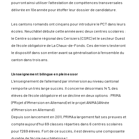
pourront ainsi utiliser l’attestation de compétences transversales
délivrée en 10e année pour étoffer leur dossier de candidature.
Les cantons romands ont cinq ans pour introduire le PCT dans leurs
écoles. Neuchâtel débute cette année avec deux centres scolaires :
le Centre scolaire régional des Cerisiers (CSRC) et le secteur Ouest
de l’école obligatoire de La Chaux-de-Fonds. Ces derniers testeront
le dispositif dans son entier avant sa généralisation à l’ensemble du
canton dans trois ans.
L’enseignement bilingue en plein essor
L’enseignement de l’allemand par immersion au niveau cantonal
remporte un très large succès. Il concerne désormais 14 % des
élèves de l’école obligatoire et se décline en deux options : PRIMA
(PRojet d’IMmersion en Allemand) et le projet ANIMA (ANnée
d’IMmersion en Allemand).
Depuis son lancement en 2011, PRIMA a largement fait ses preuves et
compte aujourd’hui 69 classes réparties dans 6 centres scolaires
pour 1'269 élèves. Fort de ce succès, il est devenu une composante
durable de l’école neuchâteloise !