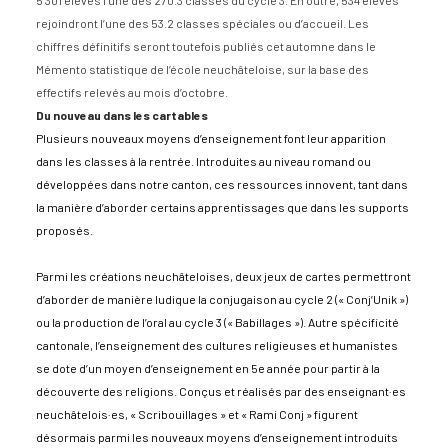
rejoindront l’une des 53.2 classes spéciales ou d’accueil. Les
chiffres définitifs seront toutefois publiés cet automne dans le
Mémento statistique de l’école neuchâteloise, sur la base des
effectifs relevés au mois d’octobre.
Du nouveau dans les cartables
Plusieurs nouveaux moyens d’enseignement font leur apparition
dans les classes à la rentrée. Introduites au niveau romand ou
développées dans notre canton, ces ressources innovent, tant dans
la manière d’aborder certains apprentissages que dans les supports
proposés.
P
ar
mi les créations neuchâteloises, deux jeux de cartes permettront
d’aborder de manière ludique la conjugaison au cycle 2 (« Conj’Unik »)
ou la production de l’oral au cycle 3 (« Babillages »). Autre spécificité
cantonale, l’enseignement des cultures religieuses et humanistes
se dote d’un moyen d’enseignement en 5e année pour partir à la
découverte des religions. Conçus et réalisés par des enseignant·es
neuchâtelois·es, « Scribouillages » et « Rami Conj » figurent
désormais parmi les
nouveaux
moyens d’enseignement introduits