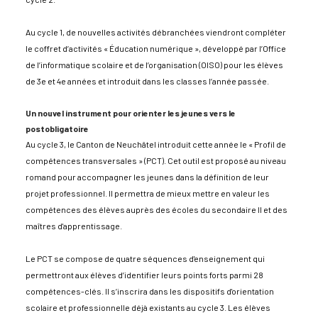
Au cycle 1, de nouvelles activités débranchées viendront compléter
le coffret d’activités « Éducation numérique », développé par l’Office
de l’informatique scolaire et de l’organisation (OISO) pour les élèves
de 3e et 4e années et introduit dans les classes l’année passée.
​Un nouvel instrument pour orienter les jeunes vers le
postobligatoire
Au cycle 3, le Canton de Neuchâtel introduit cette année le « Profil de
compétences transversales » (PCT). Cet outil est proposé au niveau
romand pour accompagner les jeunes dans la définition de leur
projet professionnel. Il permettra de mieux mettre en valeur les
compétences des élèves auprès des écoles du secondaire II et des
maîtres d'apprentissage.
Le PCT se compose de quatre séquences d'enseignement qui
permettront aux élèves d’identifier leurs points forts parmi 28
compétences-clés. Il s’inscrira dans les dispositifs d'orientation
scolaire et professionnelle déjà existants au cycle 3. Les élèves