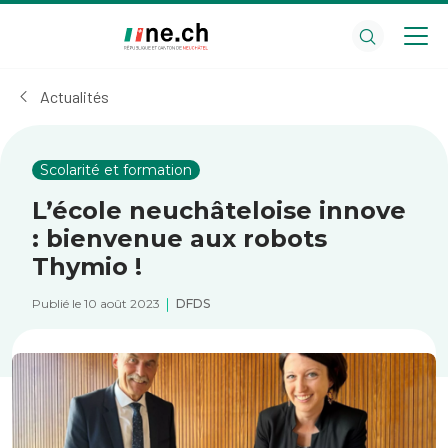
Aller
Aller
au
aux
contenu
réglages
principal
des
Actualités
cookies
Scolarité et formation
L’école neuchâteloise innove
: bienvenue aux robots
Thymio !
Publié le 10 août 2023
DFDS