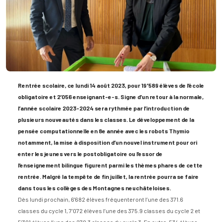
R
entrée scolaire, ce lundi 14 août 2023, pour 19'589 élèves de l’école
obligatoire et 2’056 enseignant-e-s. Signe d’un retour à la normale,
l’année scolaire 2023-2024 sera rythmée par l’introduction de
plusieurs nouveautés dans les classes. Le développement de la
pensée computationnelle en 8e année avec les robots Thymio
notamment, la mise à disposition d’un nouvel instrument pour ori​
enter les jeunes vers le postobligatoire ou l’essor de
l’enseignement bilingue figurent parmi les thèmes phares de cette
rentrée. Malgré la tempête de fin juillet, la rentrée pourra se faire
dans tous les collèges des Montagnes neuchâteloises.
Dès lundi prochain, 6'682 élèves fréquenteront l’une des 371.6
classes du cycle 1, 7’072 élèves l’une des 375.9 classes ​​​​​du cycle 2 et
5’301 élèves l’une des 270.3 classes du cycle 3. En outre, 534 élèves