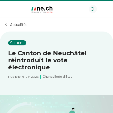
Aller
Aller
au
aux
contenu
réglages
principal
des
Actualités
cookies
Scrutins
Le Canton de Neuchâtel
réintroduit le vote
électronique
Publié le 16 juin 2026
Chancellerie d'État