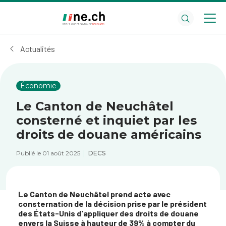
Aller
Aller
au
aux
contenu
réglages
principal
des
Actualités
cookies
Économie
Le Canton de Neuchâtel
consterné et inquiet par les
droits de douane américains
Publié le 01 août 2025
DECS
Le Canton de Neuchâtel prend acte avec
consternation de la décision prise par le président
des États-Unis d'appliquer des droits de douane
envers la Suisse à hauteur de 39% à compter du