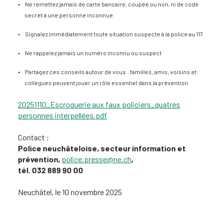
Ne remettez jamais de carte bancaire, coupée ou non, ni de code
secret à une personne inconnue
Signalez immédiatement toute situation suspecte à la police au 117
Ne rappelez jamais un numéro inconnu ou suspect
Partagez ces conseils autour de vous : familles, amis, voisins et
collègues peuvent jouer un rôle essentiel dans la prévention
20251110_Escroquerie aux faux policiers_quatres
personnes interpellées.pdf
Contact :
Police neuchâteloise, secteur information et
prévention,
police.presse@ne.ch
,
tél. 032 889 90 00
Neuchâtel, le 10 novembre 2025