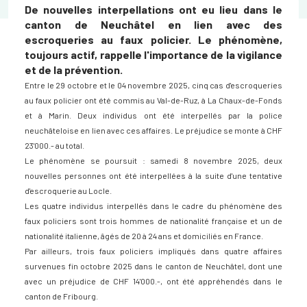
D
e nouvelles interpellations ont eu lieu dans le
canton de Neuchâtel en lien avec des
escroqueries au faux policier. Le phénomène,
toujours actif, rappelle l'importance de la vigilance
et de la prévention.
E
ntre le 29 octobre et le 04 novembre 2025, cinq cas d'escroqueries
au faux policier ont été commis
au Val-de-Ruz, à La Chaux-de-Fonds
et à Marin.
Deux individus ont été interpellés par la police
neuchâteloise en lien avec ces affaires.
Le préjudice se monte à CHF
23'000.- au total.
Le phénomène se poursuit : samedi 8 novembre 2025, deux
nouvelles personnes ont été interpellées à la suite d'une tentative
d'escroquerie au Locle.
Les quatre individus interpellés dans le cadre du phénomène des
faux policiers sont trois hommes de nationalité française et un de
nationalité italienne, âgés de 20 à 24 ans et domiciliés en France.
Par ailleurs, trois faux policiers impliqués dans quatre affaires
survenues fin octobre 2025 dans le canton de Neuchâtel, dont une
avec un préjudice de CHF 14'000.-, ont été appréhendés dans le
canton de Fribourg.