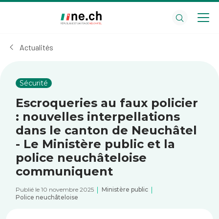
Aller
Aller
au
aux
contenu
réglages
principal
des
Actualités
cookies
Sécurité
Escroqueries au faux policier
: nouvelles interpellations
dans le canton de Neuchâtel
- Le Ministère public et la
police neuchâteloise
communiquent
Publié le 10 novembre 2025
Ministère public
Police neuchâteloise