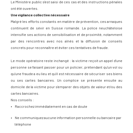
Le Ministère public s'est saisi de ces cas et des instructions pénales
ont été ouvertes.
Une vigilance collective nécessaire
Malgré les efforts constants en matière de prévention, ces arnaques
continuent de sévir en Suisse romande. La police neuchâteloise
intensifie ses actions de sensibilisation et de proximité, notamment
par des rencontres avec nos aînés et la diffusion de conseils
concrets pour reconnaître et éviter ces tentatives de fraude.
Le
mode opératoire reste inchangé : la victime reçoit un appel d'une
personne se faisant passer pour un policier, prétendant qu'un vol ou
qu'une fraude a eu lieu et qu'il est nécessaire de sécuriser ses biens
ou ses cartes bancaires. Un complice se présente ensuite au
domicile de la victime pour s'emparer des objets de valeur et/ou des
cartes bancaires.​
Nos conseils :
Raccrochez immédiatement en cas de doute
Ne communiquez aucune information personnelle ou bancaire par
téléphone