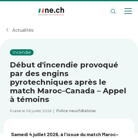
Aller
Aller
au
aux
contenu
réglages
principal
des
Actualités
cookies
Incendie
Début d'incendie provoqué
par des engins
pyrotechniques après le
match Maroc–Canada – Appel
à témoins
Publié le 06 juillet 2026
Police neuchâteloise
Samedi 4 juillet 2026, à l'issue du match Maroc–