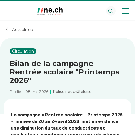
Aller
Aller
au
aux
contenu
réglages
principal
des
Actualités
cookies
Circulation
Bilan de la campagne
Rentrée scolaire "Printemps
2026"
Publié le 08 mai 2026
Police neuchâteloise
La campagne « Rentrée scolaire – Printemps 2026
», menée du 20 au 24 avril 2026, met en évidence
une diminution du taux de conductrices et
conducteurs sanctionnés pour excès de vitesse