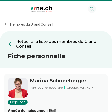
Aller
Aller
au
aux
contenu
réglages
principal
des
Membres du Grand Conseil
cookies
Retour à la liste des membres du Grand
Conseil
Fiche personnelle
Marina Schneeberger
Parti ouvrier populaire
Groupe : VertPOP
Députée
Année de naissance :
1958